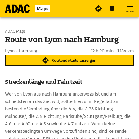
Maps
MENÜ
Start wählen
ADAC Maps
Route von Lyon nach Hamburg
Ziel eingeben
Lyon - Hamburg
12 h 20 min · 1.184 km
Routendetails anzeigen
Streckenlänge und Fahrtzeit
Wer von Lyon aus nach Hamburg unterwegs ist und am
schnellsten an das Ziel will, sollte hierzu im Regelfall am
besten die Verbindung über die A 6, die A 36 Richtung
Mulhouse/, die A 5 Richtung Karlsruhe/Stuttgart/Freiburg, die
A 6, die A 67, die A 5 sowie die A 7 nutzen. Wenn keine
verkehrsbedingten Umwege vorzufinden sind, sind Reisende
auf der insgesamt 1183 km langen Route vom Startpunkt Lyon