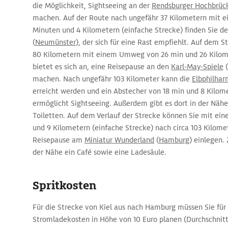
die Möglichkeit, Sightseeing an der
Rendsburger Hochbrüc
machen. Auf der Route nach ungefähr 37 Kilometern mit e
Minuten und 4 Kilometern (einfache Strecke) finden Sie d
(
Neumünster
), der sich für eine Rast empfiehlt. Auf dem S
80 Kilometern mit einem Umweg von 26 min und 26 Kilome
bietet es sich an, eine Reisepause an den
Karl-May-Spiele
(
machen. Nach ungefähr 103 Kilometer kann die
Elbphilhar
erreicht werden und ein Abstecher von 18 min und 8 Kilom
ermöglicht Sightseeing. Außerdem gibt es dort in der Nähe
Toiletten. Auf dem Verlauf der Strecke können Sie mit e
und 9 Kilometern (einfache Strecke) nach circa 103 Kilome
Reisepause am
Miniatur Wunderland
(
Hamburg
) einlegen.
der Nähe ein Café sowie eine Ladesäule.
Spritkosten
Für die Strecke von Kiel aus nach Hamburg müssen Sie für
Stromladekosten in Höhe von 10 Euro planen (Durchschnitt