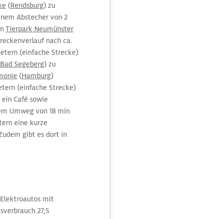
ke
(
Rendsburg
) zu
inem Abstecher von 2
en
Tierpark Neumünster
treckenverlauf nach ca.
tern (einfache Strecke)
Bad Segeberg
) zu
monie
(
Hamburg
)
etern (einfache Strecke)
 ein Café sowie
inem Umweg von 18 min
tern eine kurze
 Zudem gibt es dort in
 Elektroautos mit
sverbrauch 27,5