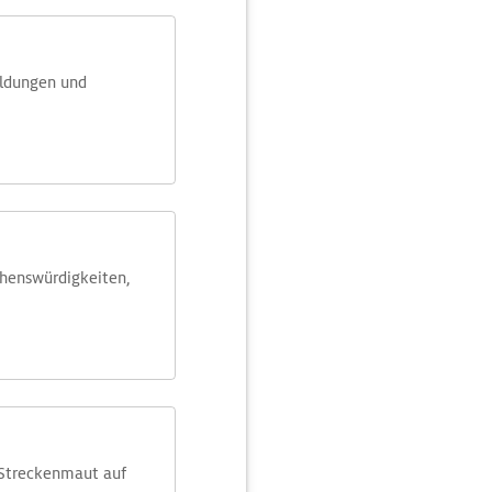
eldungen und
ehens­würdig­keiten,
 Streckenmaut auf