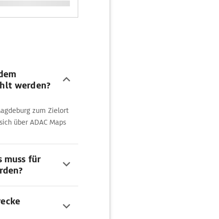
 dem
hlt werden?
Magdeburg zum Zielort
 sich über ADAC Maps
s muss für
erden?
recke