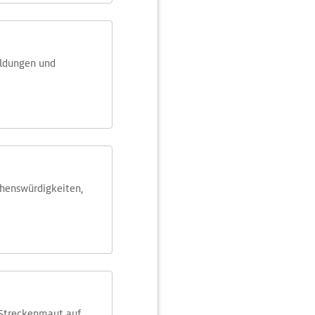
eldungen und
ehens­würdig­keiten,
 Streckenmaut auf