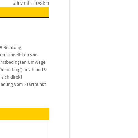
2 h 9 min · 176 km
29 Richtung
am schnellsten von
ehrsbedingten Umwege
76 km lang) in 2 h und 9
sich direkt
bindung vom Startpunkt