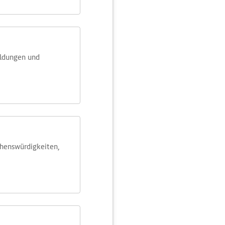
eldungen und
ehens­würdig­keiten,