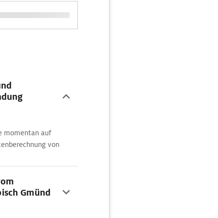
und
ndung
he momentan auf
outenberechnung von
vom
bisch Gmünd