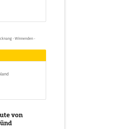
acknang - Winnenden -
hland
ute von
münd