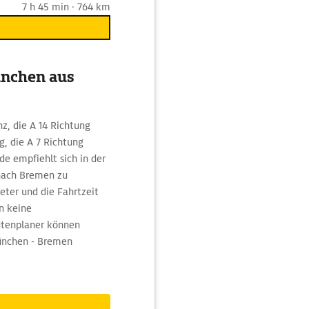
7 h 45 min · 764 km
ünchen aus
z, die A 14 Richtung
, die A 7 Richtung
 empfiehlt sich in der
nach Bremen zu
ter und die Fahrtzeit
n keine
utenplaner können
München - Bremen