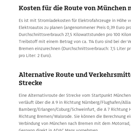
Kosten für die Route von München 
Es ist mit Stromladekosten für Elektrofahrzeuge in Höhe vo
Elektroautos zu planen (angenommener Preis 0,39 Euro pr
Durchschnittsverbrauch 27,5 Kilowattstunden pro 100 Kilom
Treibstoff mit einem Betrag von ca. 114 Euro sind bei der
Bremen einzurechnen (Durchschnittsverbrauch: 7,5 Liter pr
pro Liter: 2 Euro).
Alternative Route und Verkehrsmitte
Strecke
Eine Alternativroute der Strecke vom Startpunkt Münche
verläuft über die A 9 in Richtung Nürnberg/Flughafen/Allia
Bamberg/Erlangen/Coburg/Schweinfurt, die A 7 Richtung H
Richtung Bremen/Walsrode. Sie können die Berechnung ein
Verbindung von München nach Bremen mit dem Motorrad,
Gespann direkt in ADAC Maps vornehmen.