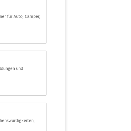
aner für Auto, Camper,
eldungen und
ehens­würdig­keiten,