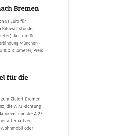
nach Bremen
n 81 Euro für
o Kilowattstunde,
eter). Kosten für
 Verbindung München -
o 100 Kilometer, Preis
l für die
n zum Zielort Bremen
nz, die A 73 Richtung
annover und die A 27
er alternativen
 Wohnmobil oder