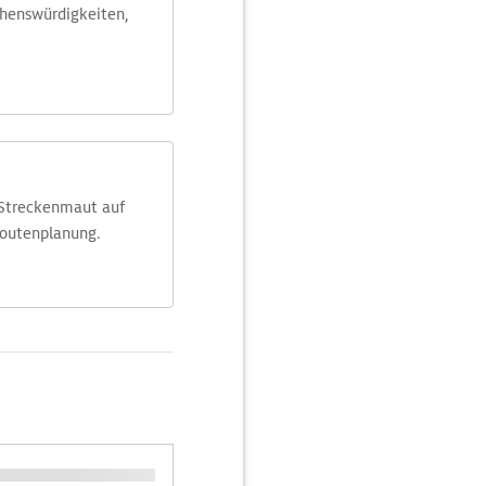
ehens­würdig­keiten,
 Streckenmaut auf
Routenplanung.