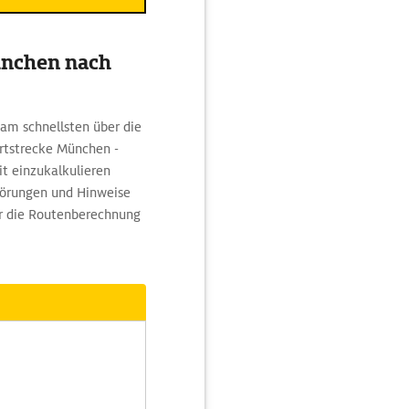
ünchen nach
am schnellsten über die
hrtstrecke München -
it einzukalkulieren
törungen und Hinweise
er die Routenberechnung