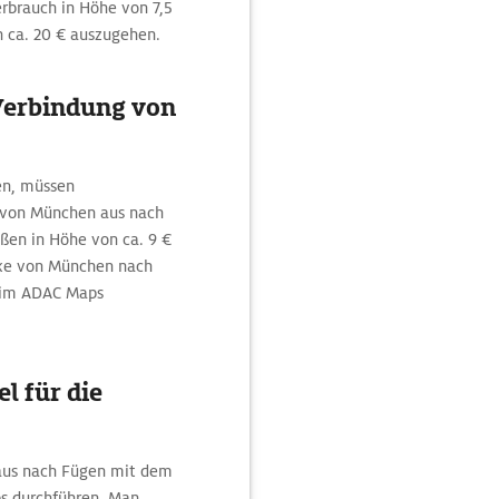
brauch in Höhe von 7,5
n ca. 20 € auszugehen.
Verbindung von
en, müssen
g von München aus nach
ßen in Höhe von ca. 9 €
ecke von München nach
t im ADAC Maps
l für die
aus nach Fügen mit dem
s durchführen. Man