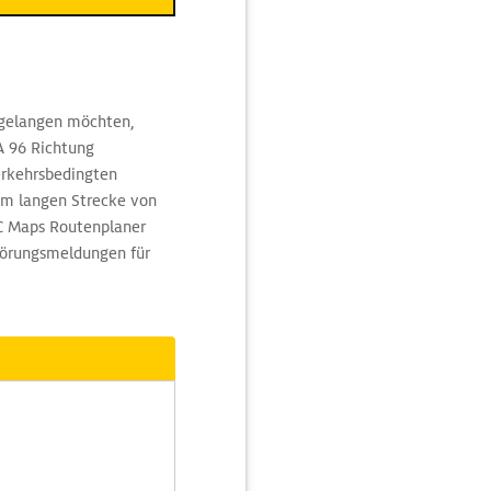
 gelangen möchten,
A 96 Richtung
erkehrsbedingten
km langen Strecke von
C Maps Routenplaner
störungsmeldungen für