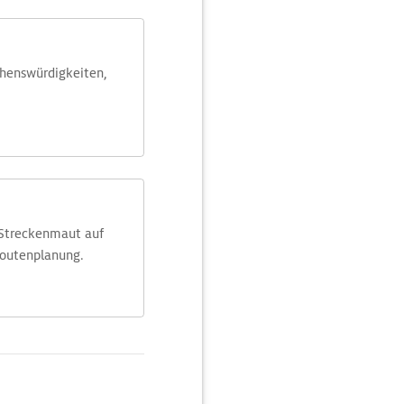
ehens­würdig­keiten,
 Streckenmaut auf
Routenplanung.