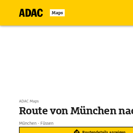
Maps
ADAC Maps
Route von München na
München - Füssen
Routendetails anzeigen