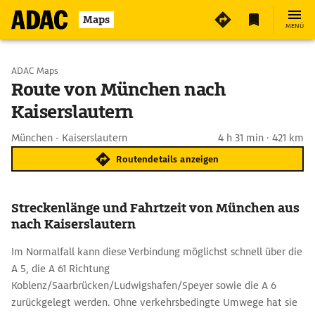
Maps
MENÜ
Start wählen
ADAC Maps
Route von München nach
Kaiserslautern
Ziel eingeben
München - Kaiserslautern
4 h 31 min · 421 km
Routendetails anzeigen
Streckenlänge und Fahrtzeit von München aus
nach Kaiserslautern
Im Normalfall kann diese Verbindung möglichst schnell über die
A 5, die A 61 Richtung
Koblenz/Saarbrücken/Ludwigshafen/Speyer sowie die A 6
zurückgelegt werden. Ohne verkehrsbedingte Umwege hat sie