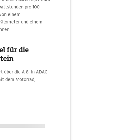
owattstunden pro 100
 von einem
0 Kilometer und einem
chnen.
l für die
tein
t über die A 8. In ADAC
mit dem Motorrad,