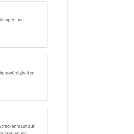
eldungen und
ehens­würdig­keiten,
 Streckenmaut auf
Routenplanung.