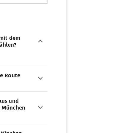
 mit dem
ählen?
se Route
aus und
on München