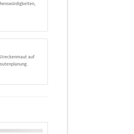
ehens­würdig­keiten,
 Streckenmaut auf
Routenplanung.