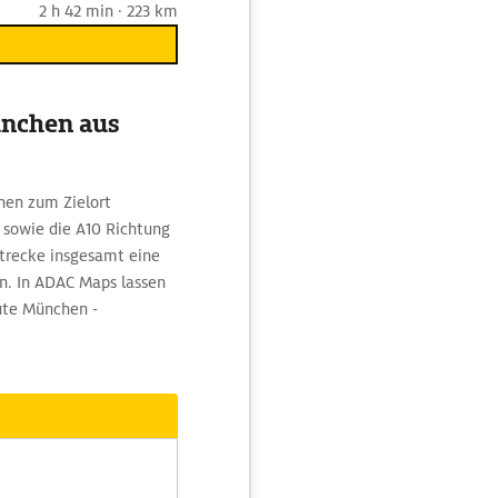
2 h 42 min · 223 km
ünchen aus
hen zum Zielort
 sowie die A10 Richtung
trecke insgesamt eine
in. In ADAC Maps lassen
oute München -