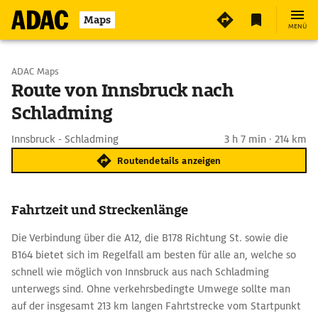
Maps
MENÜ
Start wählen
ADAC Maps
Route von Innsbruck nach
Schladming
Ziel eingeben
Innsbruck - Schladming
3 h 7 min · 214 km
Routendetails anzeigen
Fahrtzeit und Streckenlänge
Die Verbindung über die A12, die B178 Richtung St. sowie die
B164 bietet sich im Regelfall am besten für alle an, welche so
schnell wie möglich von Innsbruck aus nach Schladming
unterwegs sind. Ohne verkehrsbedingte Umwege sollte man
auf der insgesamt 213 km langen Fahrtstrecke vom Startpunkt