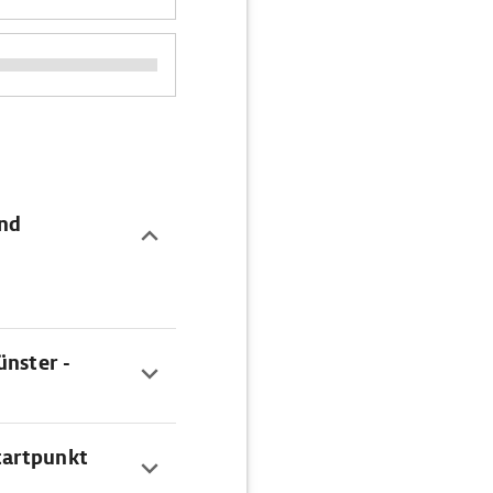
und
ünster -
tartpunkt