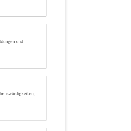
eldungen und
ehens­würdig­keiten,