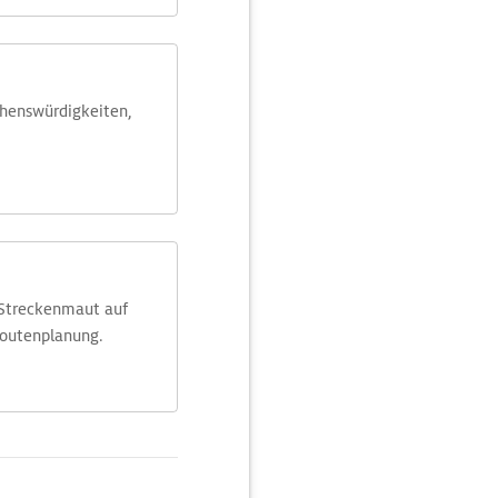
ehens­würdig­keiten,
 Streckenmaut auf
Routenplanung.