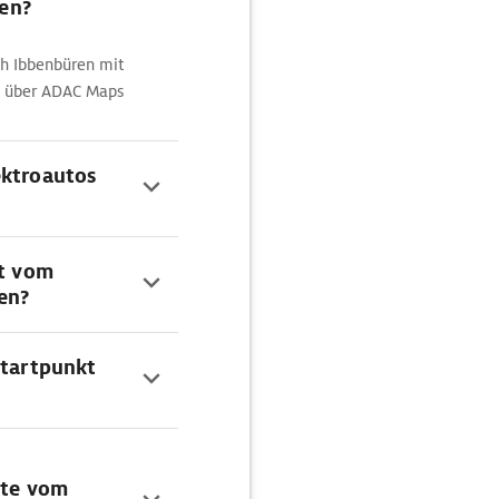
en?
ch Ibbenbüren mit
t über ADAC Maps
ektroautos
rt vom
en?
Startpunkt
ute vom