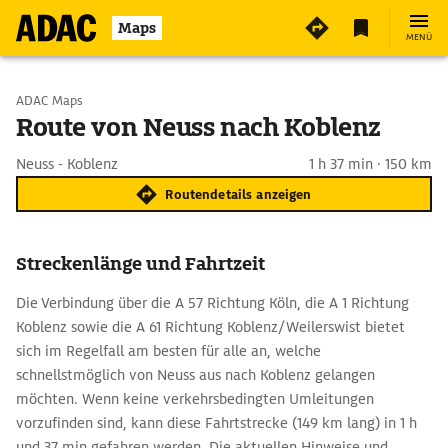
Maps
MENÜ
Start wählen
ADAC Maps
Route von Neuss nach Koblenz
Ziel eingeben
Neuss - Koblenz
1 h 37 min · 150 km
Routendetails anzeigen
Streckenlänge und Fahrtzeit
Die Verbindung über die A 57 Richtung Köln, die A 1 Richtung
Koblenz sowie die A 61 Richtung Koblenz/Weilerswist bietet
sich im Regelfall am besten für alle an, welche
schnellstmöglich von Neuss aus nach Koblenz gelangen
möchten. Wenn keine verkehrsbedingten Umleitungen
vorzufinden sind, kann diese Fahrtstrecke (149 km lang) in 1 h
und 37 min gefahren werden. Die aktuellen Hinweise und