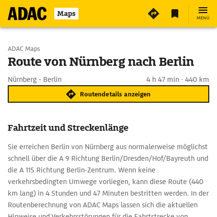
Maps
MENÜ
Start wählen
ADAC Maps
Route von Nürnberg nach Berlin
Ziel eingeben
Nürnberg - Berlin
4 h 47 min · 440 km
Routendetails anzeigen
Fahrtzeit und Streckenlänge
Sie erreichen Berlin von Nürnberg aus normalerweise möglichst
schnell über die A 9 Richtung Berlin/Dresden/Hof/Bayreuth und
die A 115 Richtung Berlin-Zentrum. Wenn keine
verkehrsbedingten Umwege vorliegen, kann diese Route (440
km lang) in 4 Stunden und 47 Minuten bestritten werden. In der
Routenberechnung von ADAC Maps lassen sich die aktuellen
Hinweise und Verkehrsstörungen für die Fahrtstrecke von