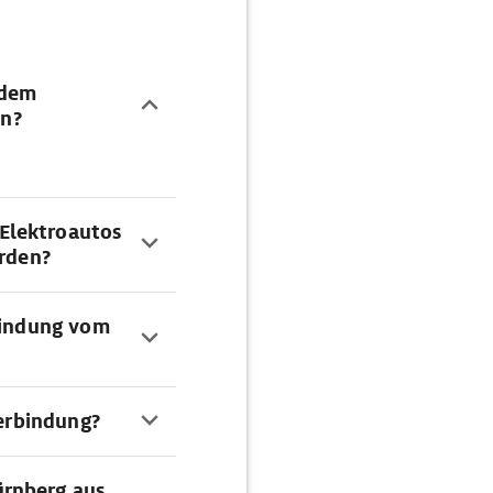
 dem
n?
Elektroautos
erden?
rbindung vom
Verbindung?
ürnberg aus