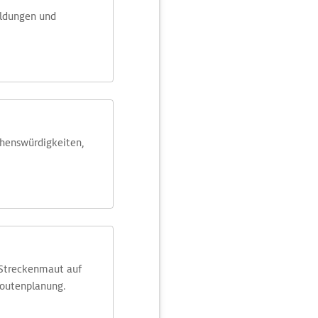
eldungen und
ehens­würdig­keiten,
 Streckenmaut auf
Routenplanung.