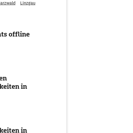
warzwald
Linzgau
ts offline
ten
eiten in
eiten in