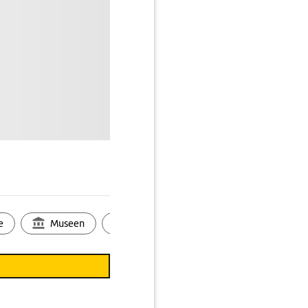
e
Museen
Ortsbild
Touren
Ges