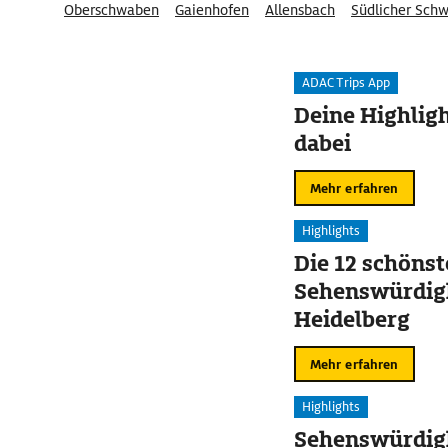
Oberschwaben
Gaienhofen
Allensbach
Südlicher Sch
Grossregion Zürich
ADAC Trips App
Deine Highligh
dabei
Mehr erfahren
Highlights
Die 12 schöns
Sehenswürdigk
Heidelberg
Mehr erfahren
Highlights
Sehenswürdigk