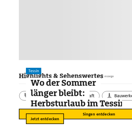
Tessin
Highlights & Sehenswertes
Anzeige
Wo der Sommer
länger bleibt:
Aktivitäten
Landschaft
Bauwerk
Herbsturlaub im Tessin
Singen entdecken
Jetzt entdecken