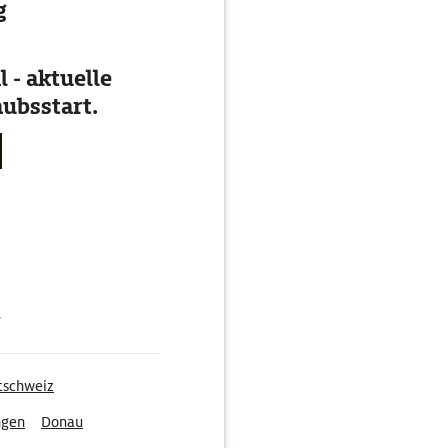
g
 - aktuelle
ubsstart.
g
tschweiz
ngen
Donau