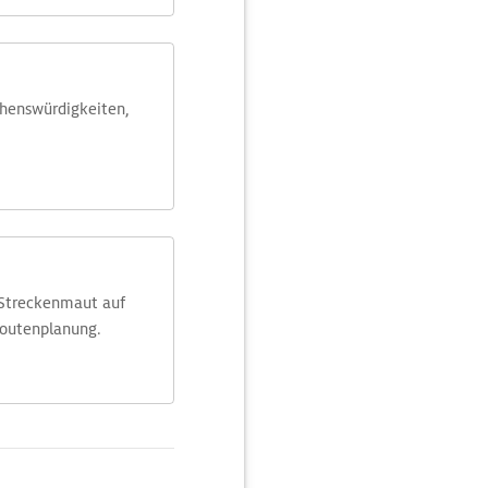
ehens­würdig­keiten,
 Streckenmaut auf
Routenplanung.