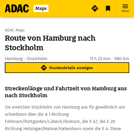
Maps
MENÜ
Start wählen
ADAC Maps
Route von Hamburg nach
Stockholm
Ziel eingeben
Hamburg - Stockholm
11 h 23 min · 980 km
Routendetails anzeigen
Streckenlänge und Fahrtzeit von Hamburg aus
nach Stockholm
Sie erreichen Stockholm von Hamburg aus für gewöhnlich am
schnellsten über die A 1 Richtung
Fehmarn/Puttgarden/Lübeck/Rostock, die E 47, die E 20
Richtung Helsingør/Malmø/København sowie die E 4. Diese