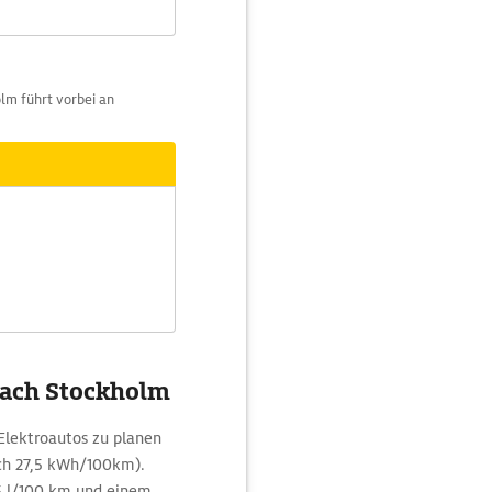
lm führt vorbei an
 nach Stockholm
Elektroautos zu planen
ch 27,5 kWh/100km).
5 l/100 km und einem