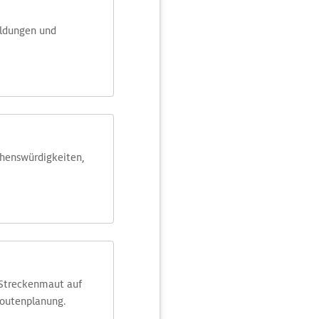
eldungen und
ehens­würdig­keiten,
 Streckenmaut auf
Routenplanung.