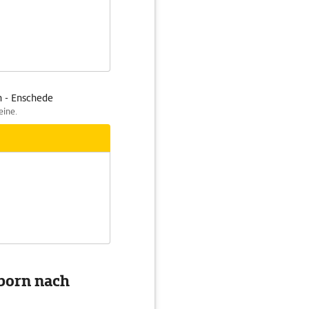
n - Enschede
eine.
rborn nach