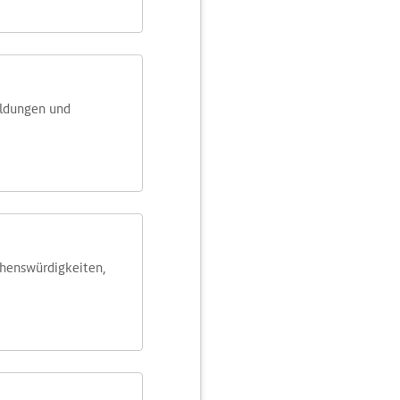
eldungen und
ehens­würdig­keiten,