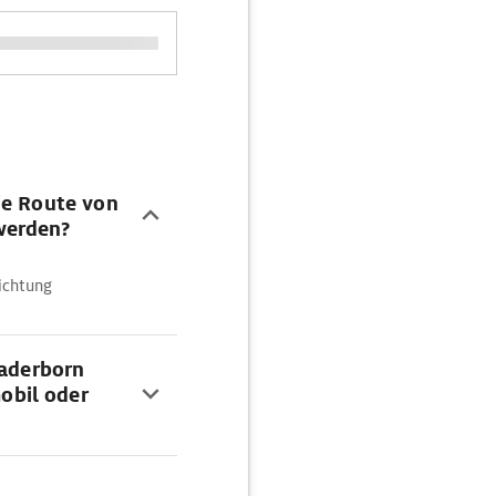
ie Route von
werden?
Richtung
Paderborn
obil oder