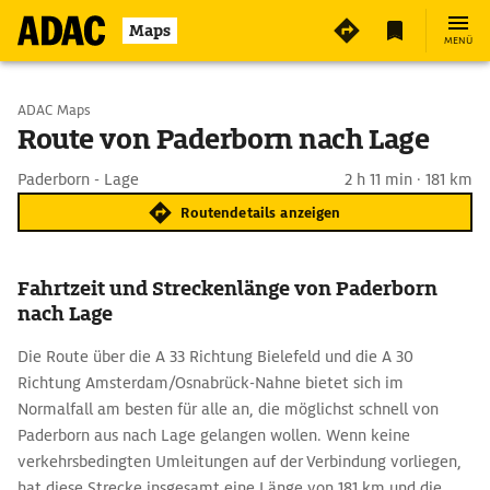
Maps
MENÜ
Start wählen
ADAC Maps
Route von Paderborn nach Lage
Ziel eingeben
Paderborn - Lage
2 h 11 min · 181 km
Routendetails anzeigen
Fahrtzeit und Streckenlänge von Paderborn
nach Lage
Die Route über die A 33 Richtung Bielefeld und die A 30
Richtung Amsterdam/Osnabrück-Nahne bietet sich im
Normalfall am besten für alle an, die möglichst schnell von
Paderborn aus nach Lage gelangen wollen. Wenn keine
verkehrsbedingten Umleitungen auf der Verbindung vorliegen,
hat diese Strecke insgesamt eine Länge von 181 km und die