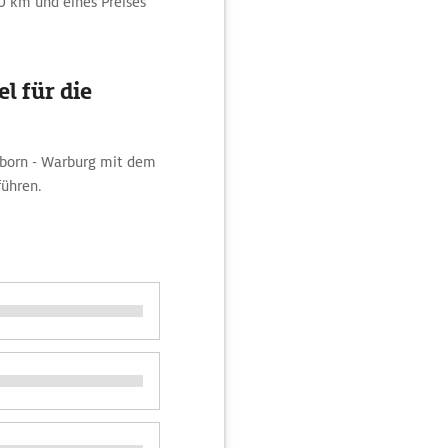
00 km und eines Preises
l für die
rborn - Warburg mit dem
ühren.