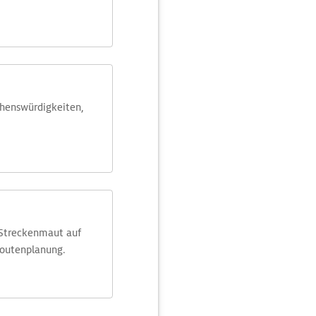
ehens­würdig­keiten,
 Streckenmaut auf
Routenplanung.