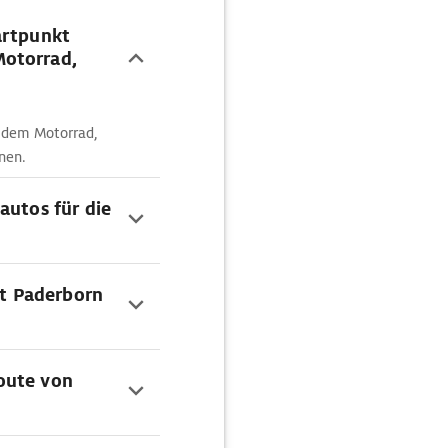
artpunkt
Motorrad,
t dem Motorrad,
nen.
autos für die
rt Paderborn
oute von