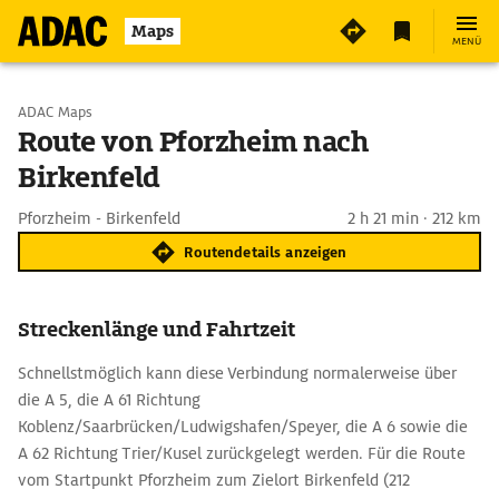
Maps
MENÜ
Start wählen
ADAC Maps
Route von Pforzheim nach
Birkenfeld
Ziel eingeben
Pforzheim - Birkenfeld
2 h 21 min · 212 km
Routendetails anzeigen
Streckenlänge und Fahrtzeit
Schnellstmöglich kann diese Verbindung normalerweise über
die A 5, die A 61 Richtung
Koblenz/Saarbrücken/Ludwigshafen/Speyer, die A 6 sowie die
A 62 Richtung Trier/Kusel zurückgelegt werden. Für die Route
vom Startpunkt Pforzheim zum Zielort Birkenfeld (212