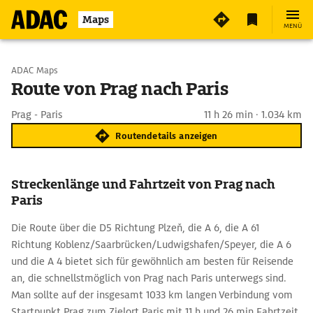
Maps
MENÜ
Start wählen
ADAC Maps
Route von Prag nach Paris
Ziel eingeben
Prag - Paris
11 h 26 min · 1.034 km
Routendetails anzeigen
Streckenlänge und Fahrtzeit von Prag nach
Paris
Die Route über die D5 Richtung Plzeň, die A 6, die A 61
Richtung Koblenz/Saarbrücken/Ludwigshafen/Speyer, die A 6
und die A 4 bietet sich für gewöhnlich am besten für Reisende
an, die schnellstmöglich von Prag nach Paris unterwegs sind.
Man sollte auf der insgesamt 1033 km langen Verbindung vom
Startpunkt Prag zum Zielort Paris mit 11 h und 26 min Fahrtzeit