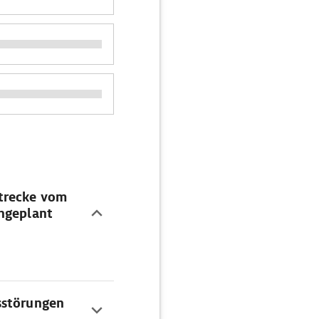
trecke vom
ingeplant
sstörungen