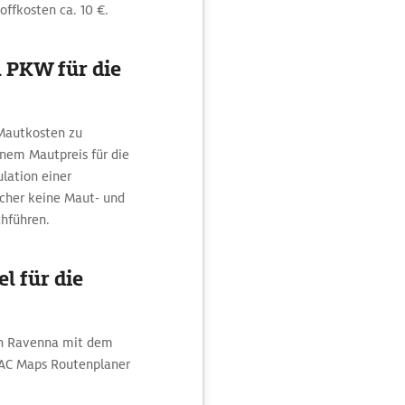
offkosten ca. 10 €.
 PKW für die
 Mautkosten zu
inem Mautpreis für die
ulation einer
lcher keine Maut- und
hführen.
l für die
ch Ravenna mit dem
DAC Maps Routenplaner