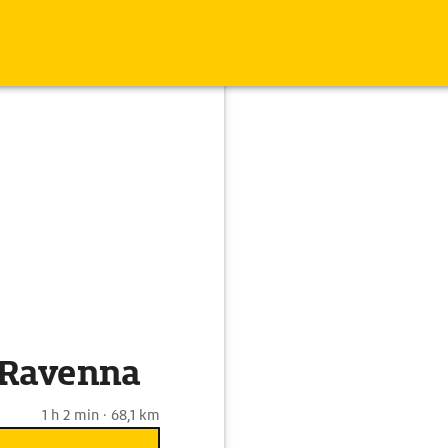
 Ravenna
1 h 2 min · 68,1 km