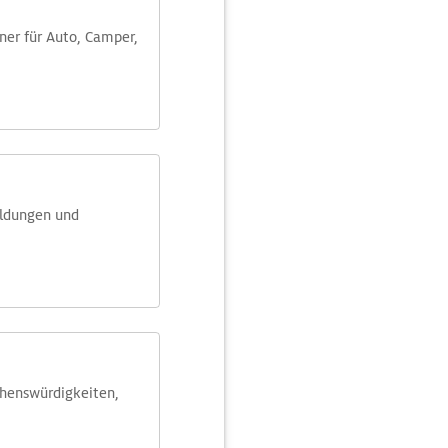
aner für Auto, Camper,
eldungen und
ehens­würdig­keiten,