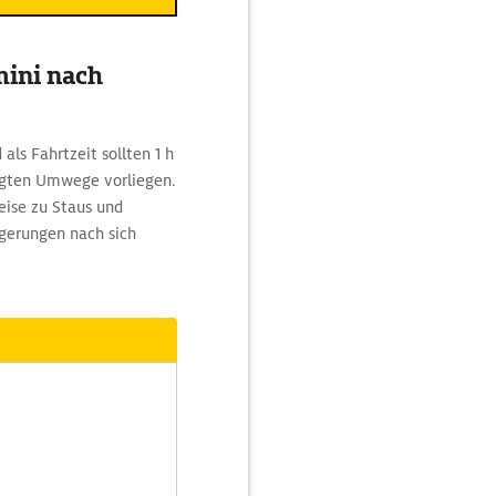
mini nach
ls Fahrtzeit sollten 1 h
ngten Umwege vorliegen.
eise zu Staus und
ögerungen nach sich