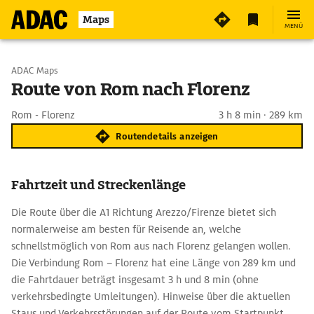
Maps
MENÜ
Start wählen
ADAC Maps
Route von Rom nach Florenz
Ziel eingeben
Rom - Florenz
3 h 8 min · 289 km
Routendetails anzeigen
Fahrtzeit und Streckenlänge
Die Route über die A1 Richtung Arezzo/Firenze bietet sich
normalerweise am besten für Reisende an, welche
schnellstmöglich von Rom aus nach Florenz gelangen wollen.
Die Verbindung Rom – Florenz hat eine Länge von 289 km und
die Fahrtdauer beträgt insgesamt 3 h und 8 min (ohne
verkehrsbedingte Umleitungen). Hinweise über die aktuellen
Staus und Verkehrsstörungen auf der Route vom Startpunkt