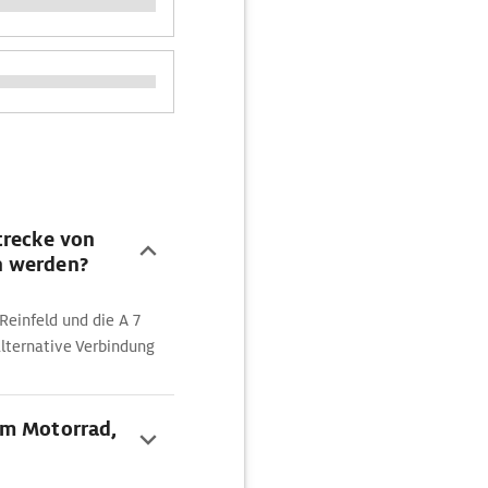
trecke von
n werden?
Reinfeld und die A 7
lternative Verbindung
em Motorrad,