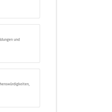
eldungen und
ehens­würdig­keiten,