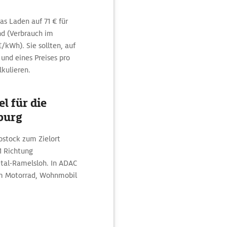
as Laden auf 71 € für
nd (Verbrauch im
kWh). Sie sollten, auf
 und eines Preises pro
lkulieren.
l für die
burg
ostock zum Zielort
1 Richtung
tal-Ramelsloh. In ADAC
em Motorrad, Wohnmobil