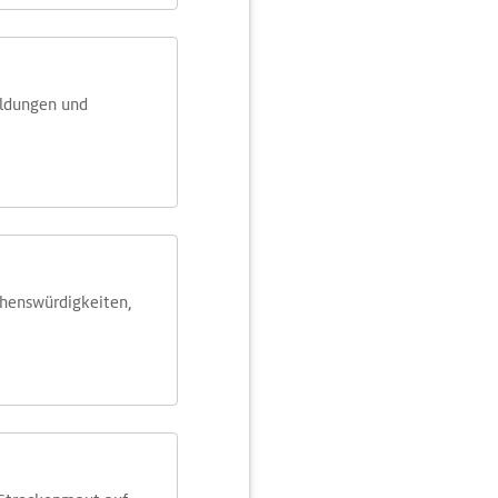
eldungen und
ehens­würdig­keiten,