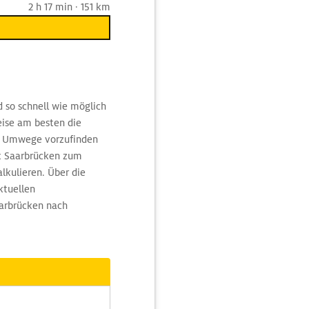
2 h 17 min · 151 km
 so schnell wie möglich
ise am besten die
n Umwege vorzufinden
kt Saarbrücken zum
alkulieren. Über die
ktuellen
aarbrücken nach