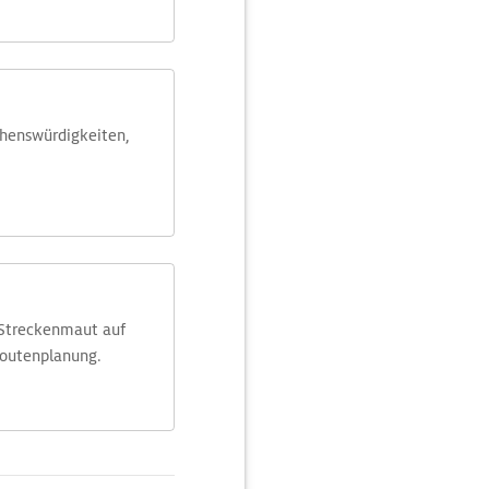
ehens­würdig­keiten,
 Streckenmaut auf
Routenplanung.