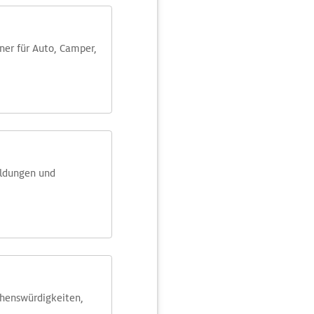
aner für Auto, Camper,
eldungen und
ehens­würdig­keiten,