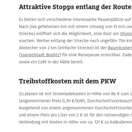
Attraktive Stopps entlang der Route
Es bieten sich verschiedene interessante Pausenplätze auf 
Nach 246 gefahrenen km mit einem Umweg von 13 min und
Strecke) eröffnet sich die Möglichkeit, eine Rast am
Olymp
machen. Weiter entlang der Strecke nach ungefähr 756 k
Abstecher von 2 km (einfache Strecke) ist der
Baumkronenp
(
Spargelstadt Beelitz
) für eine Reisepause erreichbar. Zud
sowie ein Café in der Nähe bereit.
Treibstoffkosten mit dem PKW
Zu planen ist mit Stromladekosten in Höhe von 86 € zum
(angenommener Preis 0,39 €/kWh, Durchschnittsverbrauc
Ausgehend von einem angenommenen Durchschnittsverbra
und einem Preis pro Liter von 2 € ist für den notwendigen S
Verbindung mit Kosten in Höhe von ca. 121 € zu kalkulieren