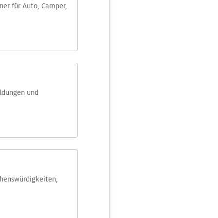
aner für Auto, Camper,
eldungen und
ehens­würdig­keiten,