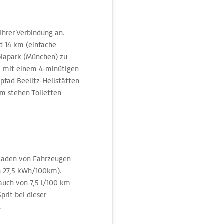
Ihrer Verbindung an.
 14 km (einfache
iapark
(
München
) zu
m mit einem 4-minütigen
fad Beelitz-Heilstätten
em stehen Toiletten
 Laden von Fahrzeugen
h 27,5 kWh/100km).
uch von 7,5 l/100 km
prit bei dieser
.