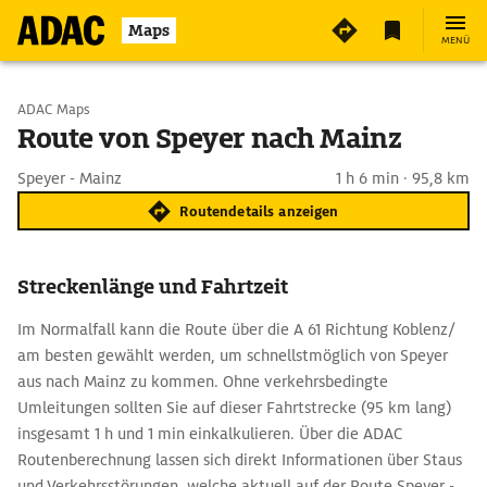
Maps
MENÜ
Start wählen
ADAC Maps
Route von Speyer nach Mainz
Ziel eingeben
Speyer - Mainz
1 h 6 min · 95,8 km
Routendetails anzeigen
Streckenlänge und Fahrtzeit
Im Normalfall kann die Route über die A 61 Richtung Koblenz/
am besten gewählt werden, um schnellstmöglich von Speyer
aus nach Mainz zu kommen. Ohne verkehrsbedingte
Umleitungen sollten Sie auf dieser Fahrtstrecke (95 km lang)
insgesamt 1 h und 1 min einkalkulieren. Über die ADAC
Routenberechnung lassen sich direkt Informationen über Staus
und Verkehrsstörungen, welche aktuell auf der Route Speyer -