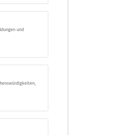
eldungen und
ehens­würdig­keiten,