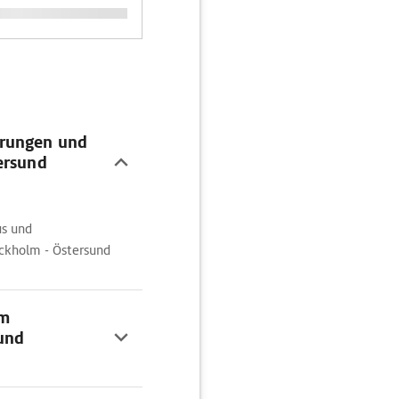
örungen und
ersund
us und
ckholm - Östersund
om
und