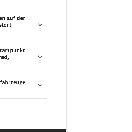
en auf der
elort
Startpunkt
rad,
ofahrzeuge