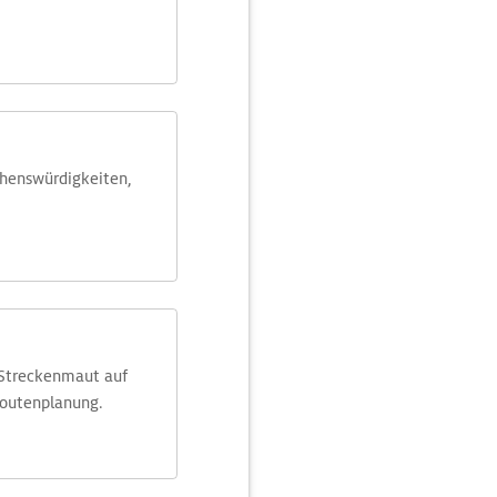
ehens­würdig­keiten,
 Streckenmaut auf
Routenplanung.