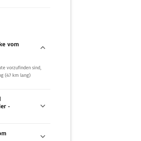
cke vom
te vorzufinden sind,
ng (47 km lang)
d
er -
vom