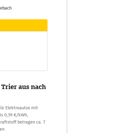
orbach
 Trier aus nach
für Elektroautos mit
is 0,39 €/kWh,
aftstoff betragen ca. 7
nen