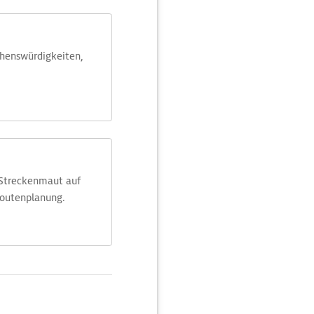
ehens­würdig­keiten,
 Streckenmaut auf
Routenplanung.