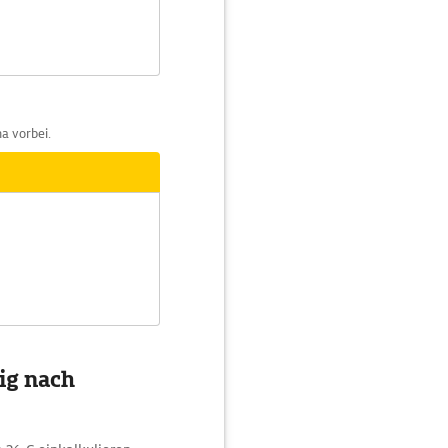
a vorbei.
ig nach