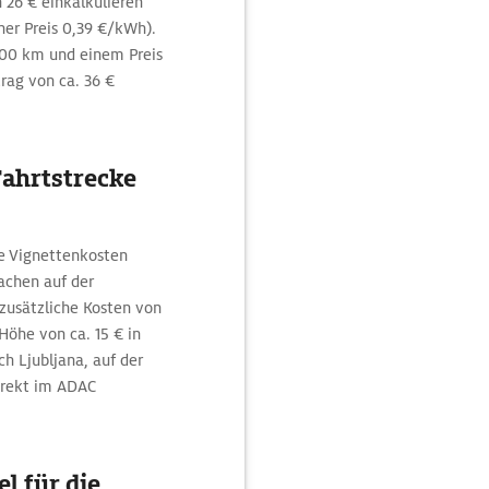
 26 € einkalkulieren
er Preis 0,39 €/kWh).
/100 km und einem Preis
trag von ca. 36 €
Fahrtstrecke
ie Vignettenkosten
achen auf der
zusätzliche Kosten von
 Höhe von ca. 15 € in
h Ljubljana, auf der
direkt im ADAC
l für die