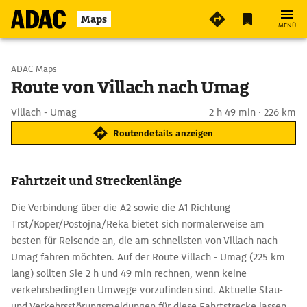
Maps
MENÜ
Start wählen
ADAC Maps
Route von Villach nach Umag
Ziel eingeben
Villach - Umag
2 h 49 min · 226 km
Routendetails anzeigen
Fahrtzeit und Streckenlänge
Die Verbindung über die A2 sowie die A1 Richtung
Trst/Koper/Postojna/Reka bietet sich normalerweise am
besten für Reisende an, die am schnellsten von Villach nach
Umag fahren möchten. Auf der Route Villach - Umag (225 km
lang) sollten Sie 2 h und 49 min rechnen, wenn keine
verkehrsbedingten Umwege vorzufinden sind. Aktuelle Stau-
und Verkehrsstörungsmeldungen für diese Fahrtstrecke lassen