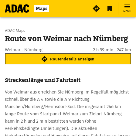
Maps
MENÜ
Start wählen
ADAC Maps
Route von Weimar nach Nürnberg
Ziel eingeben
Weimar - Nürnberg
2 h 39 min · 247 km
Routendetails anzeigen
Streckenlänge und Fahrtzeit
Von Weimar aus erreichen Sie Nürnberg im Regelfall möglichst
schnell über die A 4 sowie die A 9 Richtung
München/Nürnberg/Hermsdorf-Süd. Die insgesamt 246 km
lange Route vom Startpunkt Weimar zum Zielort Nürnberg
kann in 2 h und 2 min bestritten werden (ohne
verkehrsbedingte Umleitungen). Die aktuellen
Verkehrsstörungen und Hinweise auf dieser Fahrtstrecke lassen