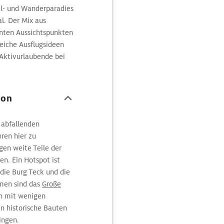
el- und Wanderparadies
l. Der Mix aus
anten Aussichtspunkten
eiche Ausflugsideen
 Aktivurlaubende bei
aß haben.
ion
 abfallenden
ren hier zu
en weite Teile der
en. Ein Hotspot ist
 die Burg Teck und die
omen sind das
Große
en mit wenigen
n historische Bauten
ingen.