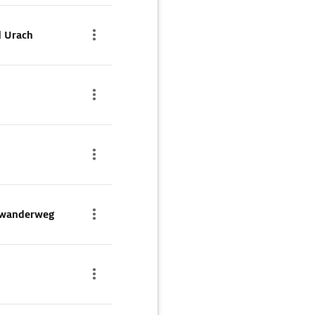
d Urach
swanderweg