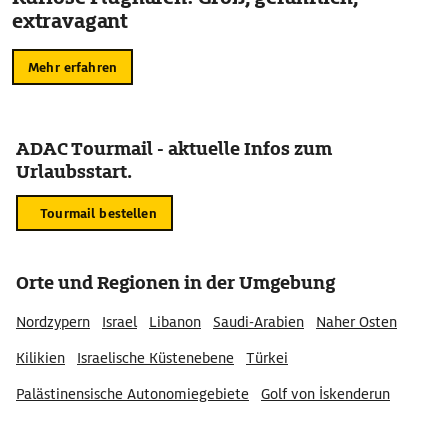
extravagant
Mehr erfahren
ADAC Tourmail - aktuelle Infos zum
Urlaubsstart.
Tourmail bestellen
Orte und Regionen in der Umgebung
Nordzypern
Israel
Libanon
Saudi-Arabien
Naher Osten
Kilikien
Israelische Küstenebene
Türkei
Palästinensische Autonomiegebiete
Golf von İskenderun
Taurusgebirge
Jordanien
Mittelmeerregion Türkei