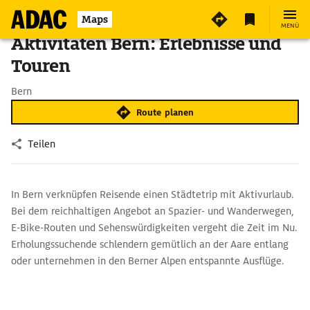
Maps
MENÜ
Aktivitäten Bern: Erlebnisse und
Touren
Bern
Route planen
Teilen
In Bern verknüpfen Reisende einen Städtetrip mit Aktivurlaub.
Bei dem reichhaltigen Angebot an Spazier- und Wanderwegen,
E-Bike-Routen und Sehenswürdigkeiten vergeht die Zeit im Nu.
Erholungssuchende schlendern gemütlich an der Aare entlang
oder unternehmen in den Berner Alpen entspannte Ausflüge.
Sportbegeisterte verleben derweil ereignisreiche Stunden beim
Klettern, Schwimmen, Radeln und Wandern. Familien