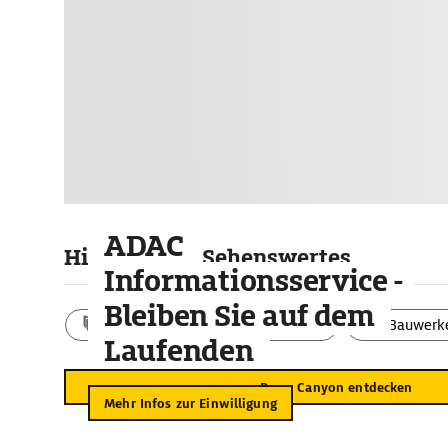
ADAC
Highlights & Sehenswertes
Informationsservice -
Bleiben Sie auf dem
Aktivitäten
Landschaft
Bauwerk
Laufenden
Bryce Canyon entdecken
Mehr Infos zur Einwilligung