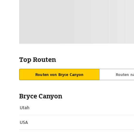
Top Routen
Routen von Bryce Canyon
Routen n
Bryce Canyon
Utah
USA