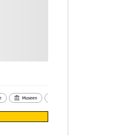
e
Museen
Ortsbild
Touren
Ges