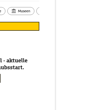
e
Museen
Ortsbild
Touren
Ges
 - aktuelle
ubsstart.