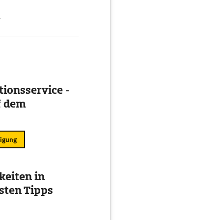
g
ionsservice -
f dem
ligung
eiten in
esten Tipps