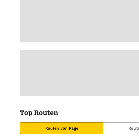
Top Routen
Routen von Page
Rout