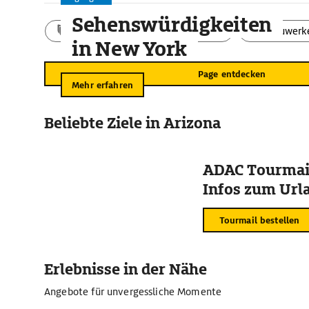
Sehenswürdigkeiten
Aktivitäten
Landschaft
Bauwerk
in New York
Page entdecken
Mehr erfahren
Beliebte Ziele in Arizona
ADAC Tourmail
Infos zum Urla
Tourmail bestellen
Erlebnisse in der Nähe
Angebote für unvergessliche Momente