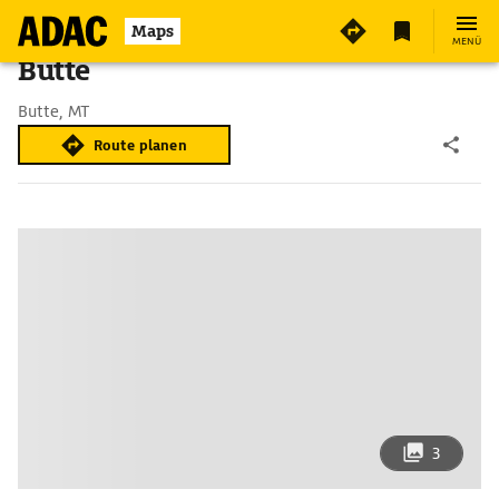
Maps
MENÜ
Butte
Butte, MT
Route planen
3