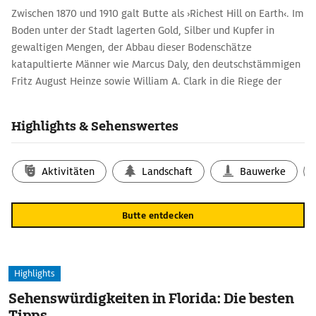
Zwischen 1870 und 1910 galt Butte als ›Richest Hill on Earth‹. Im
Boden unter der Stadt lagerten Gold, Silber und Kupfer in
gewaltigen Mengen, der Abbau dieser Bodenschätze
katapultierte Männer wie Marcus Daly, den deutschstämmigen
Fritz August Heinze sowie William A. Clark in die Riege der
Reichsten ihrer Zeit. Letzterer ließ sich an der Granite Street
das luxuriöse Copper King Mansion errichten, das im Sommer
Highlights & Sehenswertes
besichtigt werden kann. Allerdings vermögen auch die
mächtigen Geschäftshäuser entlang der Main Street nicht
darüber hinwegzutäuschen, dass Butte seine besten Tage
Aktivitäten
Landschaft
Bauwerke
hinter sich hat. Die Minen sind aufgelassen, und der Wind fegt
über Abraumhalden, rostende Fördertürme und
Butte entdecken
zurückgelassene Bulldozer hinweg.
Highlights
Sehenswürdigkeiten in Florida: Die besten
Tipps