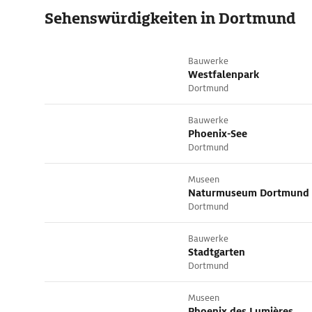
Sehens­würdig­kei­ten in Dortmund
Bauwerke
Westfalenpark
Dortmund
Bauwerke
Phoenix-See
Dortmund
Museen
Naturmuseum Dortmund
Dortmund
Bauwerke
Stadtgarten
Dortmund
Museen
Phoenix des Lumières