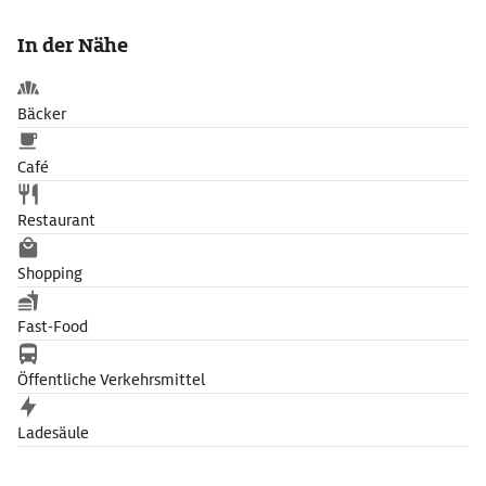
Gemälde von C. D. Friedrich, Spitzweg, Feuerbach, Liebermann,
Slevogt und Corinth.
In der Nähe
Bäcker
Café
Restaurant
Shopping
Fast-Food
Öffentliche Verkehrsmittel
Ladesäule