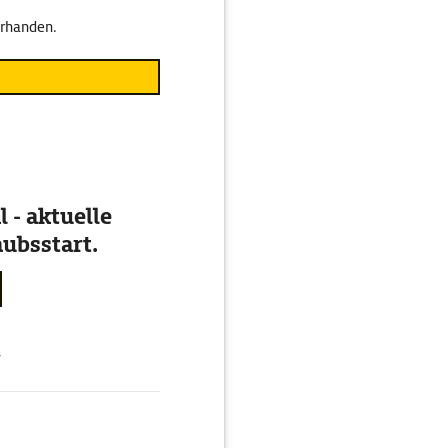
orhanden.
 - aktuelle
ubsstart.
g