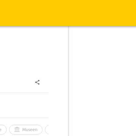
e
Museen
Ortsbild
Touren
Ges