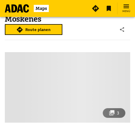
Maps
MENÜ
Moskenes
Route planen
3