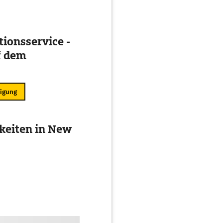
ionsservice -
f dem
ligung
keiten in New