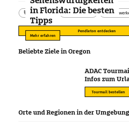
Sehenswürdigkeiten
in Florida: Die besten
Aktivitäten
Landschaft
Bauwerk
Tipps
Pendleton entdecken
Mehr erfahren
Beliebte Ziele in Oregon
ADAC Tourmail
Infos zum Urla
Tourmail bestellen
Orte und Regionen in der Umgebun