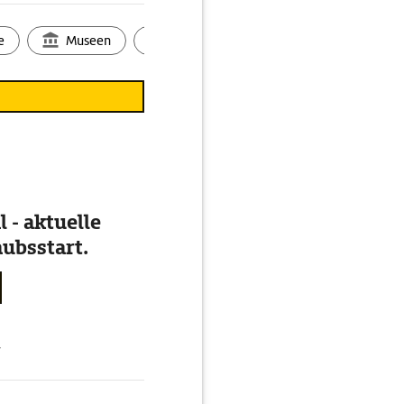
e
Museen
Ortsbild
Touren
Ges
 - aktuelle
ubsstart.
g