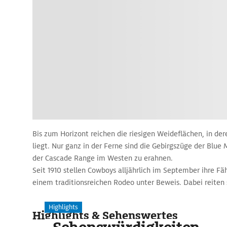
Bis zum Horizont reichen die riesigen Weideflächen, in de
liegt. Nur ganz in der Ferne sind die Gebirgszüge der Blue
der Cascade Range im Westen zu erahnen.
Seit 1910 stellen Cowboys alljährlich im September ihre Fä
einem traditionsreichen Rodeo unter Beweis. Dabei reiten s
fangen Kälber mit dem Lasso und bändigen ungesattelte 
Highlights
Highlights & Sehenswertes