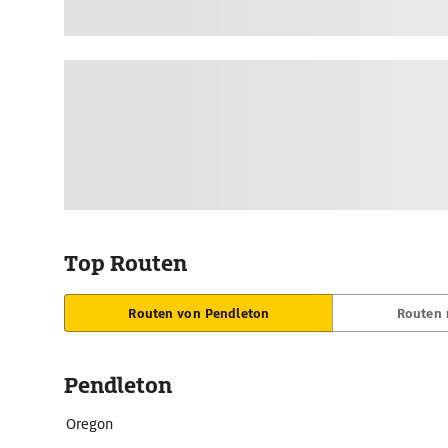
Top Routen
Routen von Pendleton
Routen 
Pendleton
Oregon