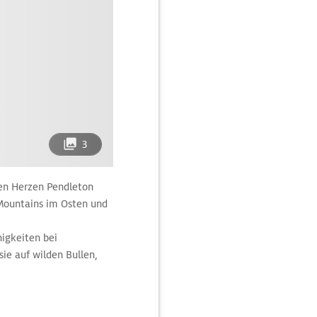
3
ren Herzen Pendleton
 Mountains im Osten und
higkeiten bei
ie auf wilden Bullen,
und ungestüme Pferde.