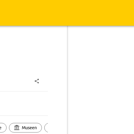
e
Museen
Ortsbild
Touren
Ges