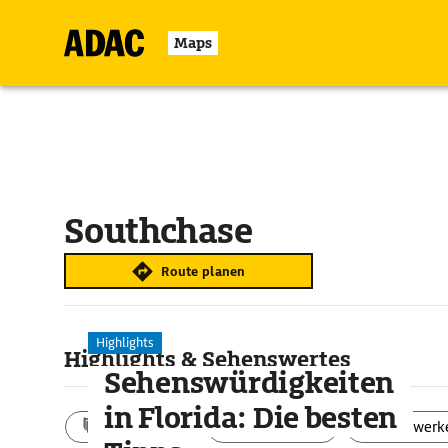
Maps
Southchase
Route planen
Highlights
Highlights & Sehenswertes
Sehenswürdigkeiten
in Florida: Die besten
Aktivitäten
Landschaft
Bauwerk