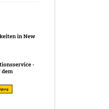
keiten in New
ionsservice -
f dem
ligung