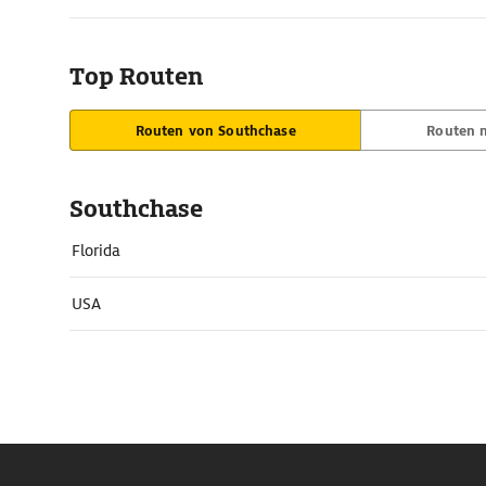
Top Routen
Routen von Southchase
Routen 
Southchase
Florida
USA